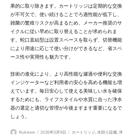
果的に取り除きます。カートリッジは定期的な交換
が不可欠で、使い続けることでろ過性能が低下し、
雑菌の繁殖リスクが高まるため、メーカー推奨のサ
イクルに従い早めに取り替えることが求められま
す。蛇口直結型は設置スペースを取らず、切替機能
により用途に応じて使い分けができるなど、省スペ
ース性や実用性も魅力です。
技術の進化により、より高性能な濾過や便利な交換
インジケーターなど利用者の安心を高める機能も増
えています。毎日安心して使える美味しい水を確保
するためにも、ライフスタイルや水質に合った浄水
器の選定と適切な管理が今後ますます重要になるで
しょう。
投
投
カ
Rukawa
2026年3月9日
カートリッジ
,
水回り設備
,
浄