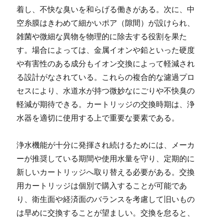
着し、不快な臭いを和らげる働きがある。次に、中
空糸膜はきわめて細かいポア（隙間）が設けられ、
雑菌や微細な異物を物理的に除去する役割を果た
す。場合によっては、金属イオンや鉛といった硬度
や有害性のある成分もイオン交換によって軽減され
る設計がなされている。これらの複合的な濾過プロ
セスにより、水道水が持つ微妙なにごりや不快臭の
軽減が期待できる。カートリッジの交換時期は、浄
水器を適切に使用する上で重要な要素である。
浄水機能が十分に発揮され続けるためには、メーカ
ーが推奨している期間や使用水量を守り、定期的に
新しいカートリッジへ取り替える必要がある。交換
用カートリッジは個別で購入することが可能であ
り、衛生面や経済面のバランスを考慮して旧いもの
は早めに交換することが望ましい。交換を怠ると、