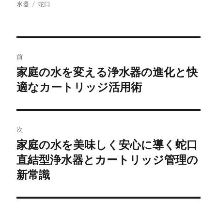
稿
稿
テ
タ
水器
蛇口
者
日:
ゴ
グ
リ
ー
投
前
稿
家庭の水を変える浄水器の進化と快
前
の
適なカートリッジ活用術
ナ
投
ビ
稿:
ゲ
次
家庭の水を美味しく安心に導く蛇口
次
ー
の
直結型浄水器とカートリッジ管理の
シ
投
新常識
稿:
ョ
ン