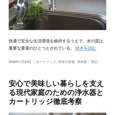
快適で安全な生活環境を維持するうえで、水の質は
“安全で快適な暮らし
重要な要素のひとつとされている。
続きを読む
投
カ
タ
2026年1月24日
カートリッジ
,
水回り設備
,
浄水器
蛇口
稿
テ
グ
日:
ゴ
リ
安心で美味しい暮らしを支え
ー
る現代家庭のための浄水器と
カートリッジ徹底考察