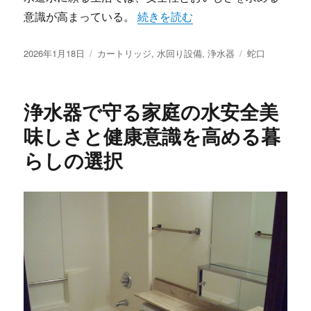
“毎日の安全とおいしさをかなえる
意識が高まっている。
続きを読む
投
カ
タ
2026年1月18日
カートリッジ
,
水回り設備
,
浄水器
蛇口
稿
テ
グ
日:
ゴ
リ
浄水器で守る家庭の水安全美
ー
味しさと健康意識を高める暮
らしの選択