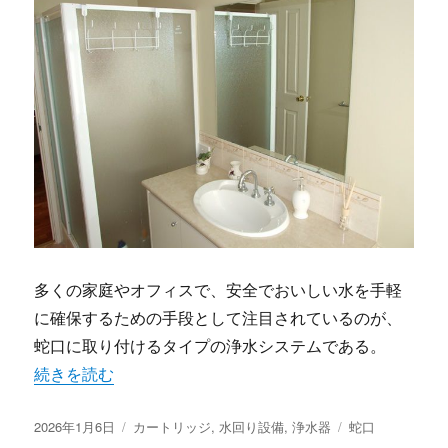
多くの家庭やオフィスで、安全でおいしい水を手軽
に確保するための手段として注目されているのが、
蛇口に取り付けるタイプの浄水システムである。
“家庭とオフィスの水質革命手軽さと安心を両立する蛇口型
続きを読む
投
カ
タ
2026年1月6日
カートリッジ
,
水回り設備
,
浄水器
蛇口
稿
テ
グ