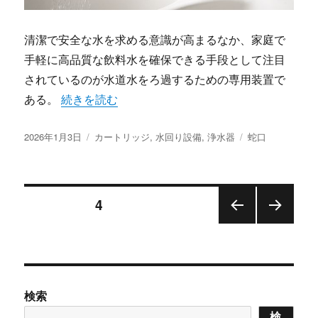
清潔で安全な水を求める意識が高まるなか、家庭で
手軽に高品質な飲料水を確保できる手段として注目
されているのが水道水をろ過するための専用装置で
“家庭の飲料水事情を変える手軽で安全な蛇口取り
ある。
続きを読む
投
カ
タ
2026年1月3日
カートリッジ
,
水回り設備
,
浄水器
蛇口
稿
テ
グ
日:
ゴ
リ
投
ー
固定ページ
4
前の
次の
稿
ペー
ペー
ジ
ジ
の
検索
ペ
検