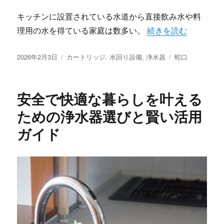
キッチンに設置されている水道から直接飲み水や料
“家族の健康と美味し
理用の水を得ている家庭は数多い。
続きを読む
投
カ
タ
2026年2月3日
カートリッジ
,
水回り設備
,
浄水器
蛇口
稿
テ
グ
日:
ゴ
リ
安全で快適な暮らしを叶える
ー
ための浄水器選びと賢い活用
ガイド