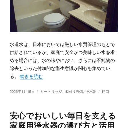
水道水は、日本においては厳しい水質管理のもとで
供給されているが、家庭で安全かつ美味しい水を求
める場合には、水の味やにおい、さらには不純物の
除去といった付加的な衛生意識が関心を集めてい
“浄水器で守る家庭の水安全美味しさと健康意識を高
る。
続きを読む
投
カ
タ
2026年1月15日
カートリッジ
,
水回り設備
,
浄水器
蛇口
稿
テ
グ
日:
ゴ
リ
安心でおいしい毎日を支える
ー
家庭用浄水器の選び方と活用