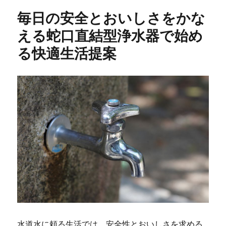
リ
毎日の安全とおいしさをかな
ー
える蛇口直結型浄水器で始め
る快適生活提案
水道水に頼る生活では、安全性とおいしさを求める