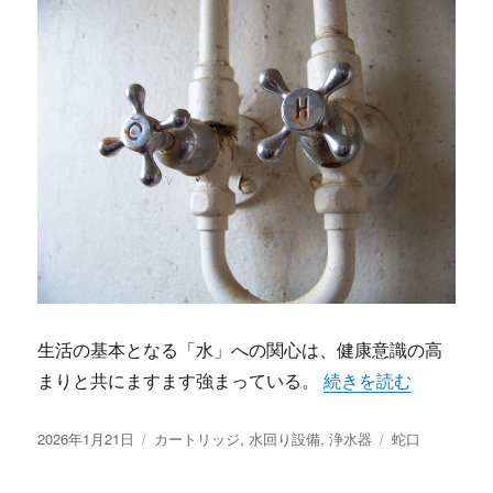
生活の基本となる「水」への関心は、健康意識の高
“安心で美味しい暮ら
まりと共にますます強まっている。
続きを読む
投
カ
タ
2026年1月21日
カートリッジ
,
水回り設備
,
浄水器
蛇口
稿
テ
グ
日:
ゴ