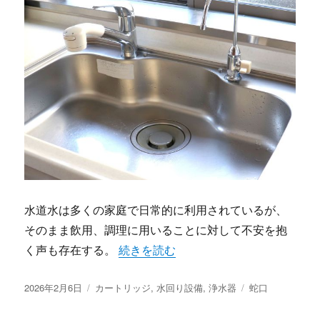
水道水は多くの家庭で日常的に利用されているが、
そのまま飲用、調理に用いることに対して不安を抱
“家庭生活を彩る水の進化と浄水器がも
く声も存在する。
続きを読む
投
カ
タ
2026年2月6日
カートリッジ
,
水回り設備
,
浄水器
蛇口
稿
テ
グ
日:
ゴ