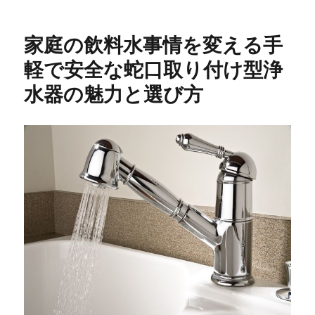
日:
ゴ
リ
家庭の飲料水事情を変える手
ー
軽で安全な蛇口取り付け型浄
水器の魅力と選び方