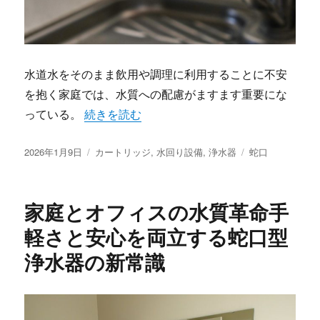
水道水をそのまま飲用や調理に利用することに不安
を抱く家庭では、水質への配慮がますます重要にな
“浄水器が変えるわが家の水質と安心暮らしを
っている。
続きを読む
投
カ
タ
2026年1月9日
カートリッジ
,
水回り設備
,
浄水器
蛇口
稿
テ
グ
日:
ゴ
リ
家庭とオフィスの水質革命手
ー
軽さと安心を両立する蛇口型
浄水器の新常識