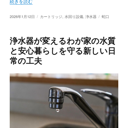
“安心でおいしい毎日を支える家庭用浄水器の選び方と活用
続きを読む
投
カ
タ
2026年1月12日
カートリッジ
,
水回り設備
,
浄水器
蛇口
稿
テ
グ
日:
ゴ
リ
浄水器が変えるわが家の水質
ー
と安心暮らしを守る新しい日
常の工夫