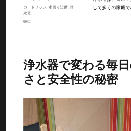
稿
カ
カートリッジ
,
水回り設備
,
浄
して多くの家庭で
日:
テ
水器
ゴ
タ
蛇口
リ
グ
ー
浄水器で変わる毎日
さと安全性の秘密