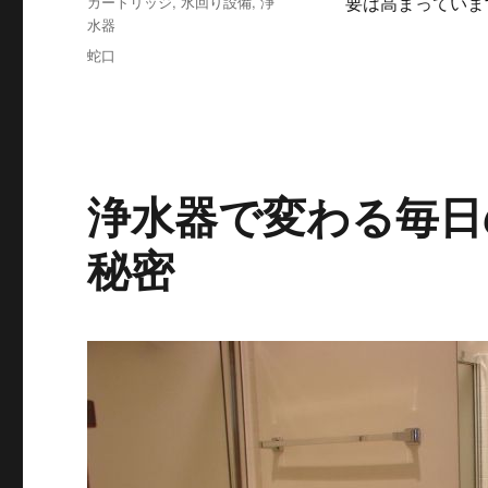
カ
カートリッジ
,
水回り設備
,
浄
要は高まってい
日:
テ
水器
ゴ
タ
蛇口
リ
グ
ー
浄水器で変わる毎日
秘密