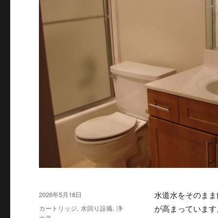
投
2026年5月18日
水道水をそのまま
稿
カ
カートリッジ
,
水回り設備
,
浄
が高まっていま
日:
テ