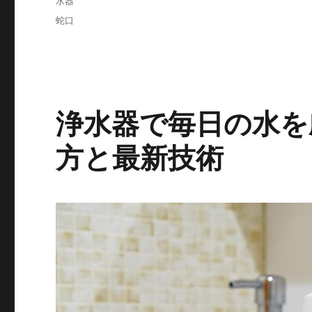
水器
ゴ
タ
蛇口
リ
グ
ー
浄水器で毎日の水を
方と最新技術